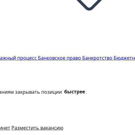
ражный процесс
Банковское право
Банкротство
Бюджетн
паниям закрывать позиции
быстрее
.
инет
Разместить вакансию