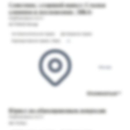
Советник / старший юрист (Сделки
слияния и поглощения / M&A)
Опубликовано 23.07
ALTHAUS Group
Антимонопольное право
Договорное право
Корпоративное право / M&A
+2
Москва
Откликнуться
Юрист по общеправовым вопросам
Опубликовано 23.07
ФК ПУЛЬС