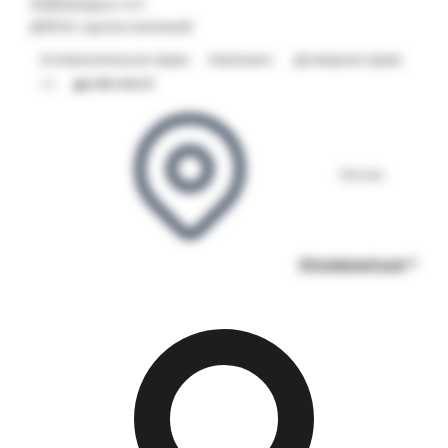
Опубликовано 17.07
ДИКСИ, группа компаний
Антимонопольное право
Комплаенс
Договорное право
+2
до 238 000 ₽
Москва
Откликнуться