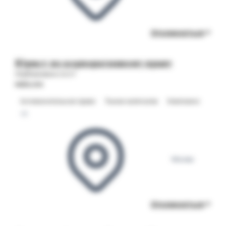
Откликнуться
Юрист по корпоративному праву
Опубликовано 23.07
MERLION
Антимонопольное право
Рынки капиталов
Комплаенс
+2
Москва
Откликнуться