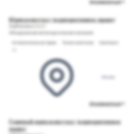
Откликнуться
Юрисконсульт (корпоративное право)
Опубликовано 20.07
Объединенная металлургическая компания
Антимонопольное право
Рынки капиталов
Комплаенс
+2
Москва
Откликнуться
Главный юрисконсульт (корпоративное
право)