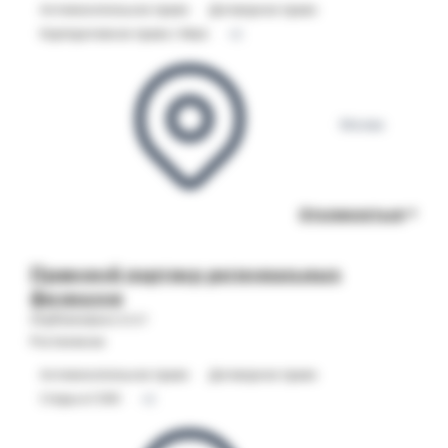
Антимонопольное право
Договорное право
Корпоративное право / M&A
+2
Москва
Откликнуться
Правовой партнер региональных
филиалов
Опубликовано 21.07
Ростелеком
Антимонопольное право
Договорное право
Споры в СОЮ
+2