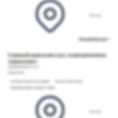
Москва
Откликнуться
Главный юрисконсульт (корпоративное
управление)
Опубликовано 27.07
Гринатом
Антимонопольное право
Рынки капиталов
Корпоративное право / M&A
Москва