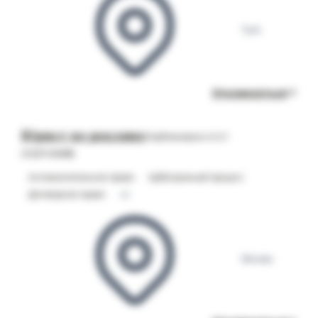
Тула
Откликнуться
Юрист по рекламе
Опубликовано 21.07
COZY HOME
Антимонопольное право
Арбитражный процесс
Договорное право
+2
Москва