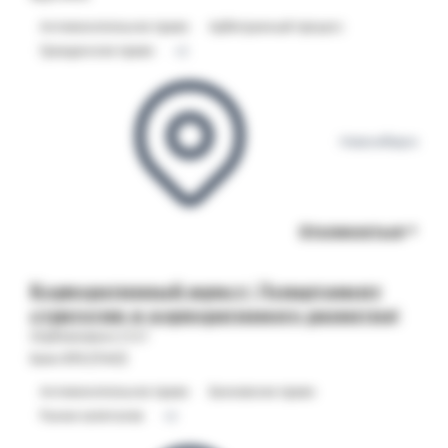
Антимонопольное право
Арбитражный процесс
Гражданское право
+2
Новосибирск
Откликнуться
Корпоративный юрист (Департамент
стратегии и корпоративного развития)
Опубликовано 27.07
Банк ВТБ (ПАО)
Антимонопольное право
Банковское право
Рынки капиталов
+2