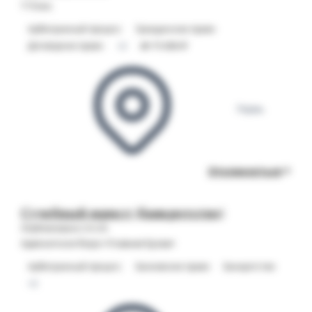
Т Плюс
Арбитражный процесс
Гражданское право
Договорное право
+2
от 71 250 ₽
Пермь
Откликнуться
Судебный юрист (банкротство)
Опубликовано 05.08
Адвокатское бюро «Главная Буква»
Арбитражный процесс
Банковское право
Банкротство
+2