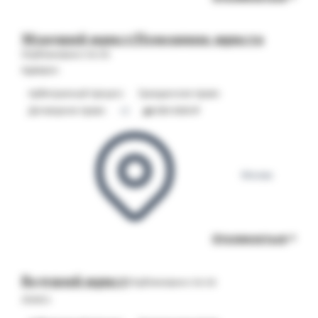
Младший юрист/Помощник юриста
Опубликовано 06.08
Адвирос
Арбитражный процесс
Гражданское право
Договорное право
+2
до 120 000 ₽
Москва
Откликнуться
Ведущий юрист
Опубликовано 06.08
ЛУИС+