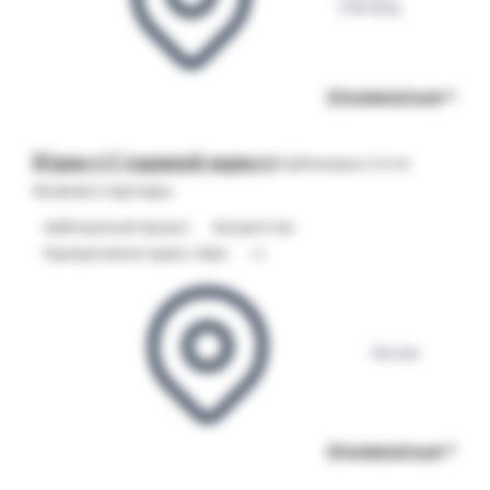
Новгород
Откликнуться
Юрист/Старший юрист
Опубликовано 05.08
Яковлев и партнеры
Арбитражный процесс
Банкротство
Корпоративное право / M&A
+2
Москва
Откликнуться