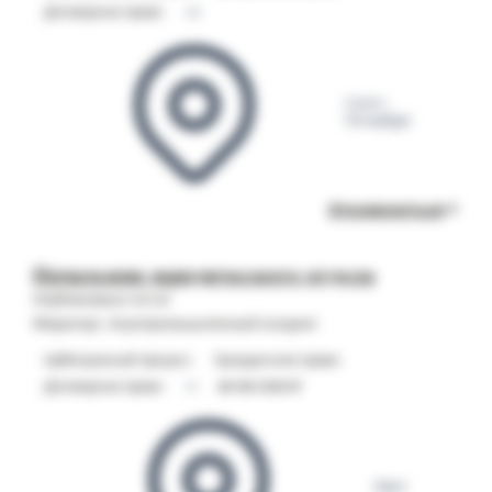
Договорное право
+2
Санкт-
Петербург
Откликнуться
Начальник юридического отдела
Опубликовано 06.08
Мираторг, Агропромышленный холдинг
Арбитражный процесс
Гражданское право
Договорное право
+1
от 60 000 ₽
Орел