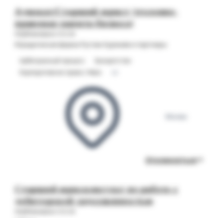
Адвокат/Старший юрист (уголовно-
правовая защита бизнеса)
Опубликовано 05.08
Юридическая фирма Рустам Курмаев и партнеры
Арбитражный процесс
Банкротство
Корпоративное право / M&A
+2
Москва
Откликнуться
Старший юрисконсульт по работе с
дебиторской задолженностью
Опубликовано 05.08