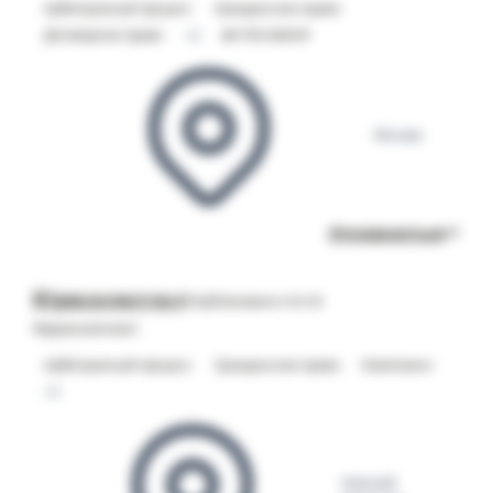
Арбитражный процесс
Гражданское право
Договорное право
+2
от 170 000 ₽
Москва
Откликнуться
Юрисконсульт
Опубликовано 06.08
Фармкомплект
Арбитражный процесс
Гражданское право
Комплаенс
+2
Нижний