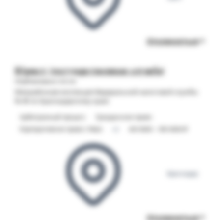
Откликнуться
Юрист (государственная служба)
Опубликовано 06.08
Межрайонная инспекция Федеральной налоговой службы
№ 16 по Краснодарскому краю
Арбитражный процесс
Гражданское право
Корпоративное право / M&A
+2
40 000 – 50 000 ₽
Краснодар
Откликнуться