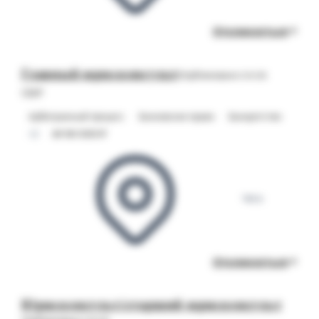
Откликнуться
Главный юрисконсульт
Опубликовано 04.08
СБЕР
Арбитражный процесс
Банковское право
Банкротство
+2
от 90 000 ₽
Чита
Откликнуться
Юрисконсульт/старший юрисконсульт