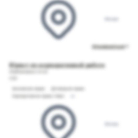
Москва
Откликнуться
Юрист по корпоративной работе
Опубликовано 04.08
СТИ
Банковское право
Договорное право
Корпоративное право / M&A
+2
Москва