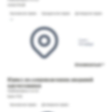
УНИСТРОЙ
Банковское право
Гражданское право
Договорное право
+1
Санкт-
Петербург
Откликнуться
Юрист по сопровождению операций
кредитования
Опубликовано 04.08
Банк ПСБ
Банковское право
Договорное право