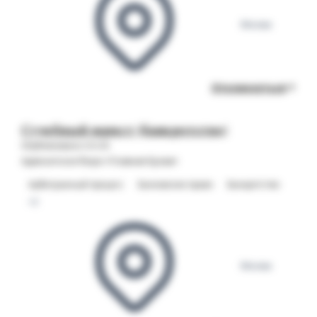
Москва
Откликнуться
Судебный юрист (банкротство)
Опубликовано 05.08
Адвокатское бюро «Главная Буква»
Арбитражный процесс
Банковское право
Банкротство
+2
Москва