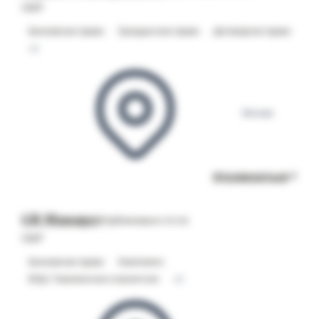
СБЕР
Банковское право
Гражданское право
Договорное право
+2
Москва
Откликнуться
GR Manager
Опубликовано 05.08
СБЕР
Банковское право
Комплаенс
ВЭД / Таможенное и валютное
+2