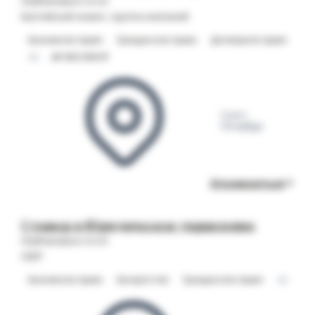
Опубликовано 03.08
Балтийский лизинг, группа компаний
Банковское право
Гражданское право
Договорное право
+2
от 100 000 ₽
Санкт-
Петербург
Откликнуться
Стажер в Юридическое управление
Опубликовано 03.08
СБЕР
Банковское право
Банкротство
Гражданское право
+2