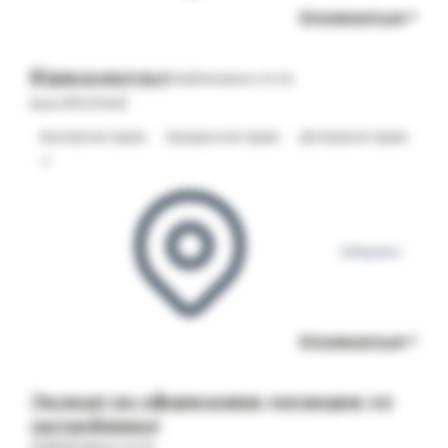
Откликнуться
Юрисконсульт
Опубликовано 05.08
Банк ВТБ (ПАО)
Банковское право
Гражданское право
Договорное право
+1
Хабаровск
Откликнуться
Эксперт по оформлению договоров (от
застройщика)
Опубликовано 04.08