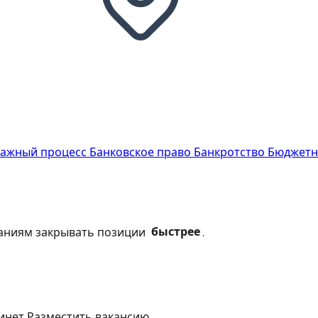
ражный процесс
Банковское право
Банкротство
Бюджетн
паниям закрывать позиции
быстрее
.
инет
Разместить вакансию