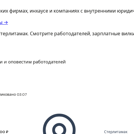
еских фирмах, инхаусе и компаниях с внутренними юрид
ы →
терлитамак. Смотрите работодателей, зарплатные вилки
и и оповестим работодателей
ликовано 03.07
000 ₽
Стерлитамак