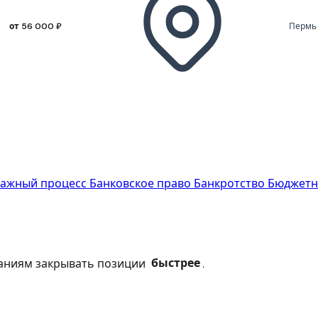
от 56 000 ₽
Пермь
ражный процесс
Банковское право
Банкротство
Бюджетн
паниям закрывать позиции
быстрее
.