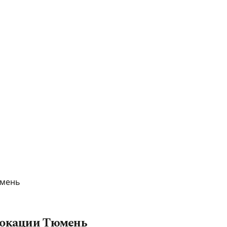
юмень
 локации Тюмень