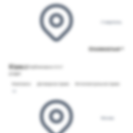
Ставрополь
Откликнуться
Юрист
Опубликовано 31.07
START
Комплаенс
Договорное право
Интеллектуальное право
+2
Москва