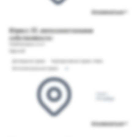
Откликнуться
Юрист (IT, интеллектуальная
собственность)
Опубликовано 31.07
Евросиб
Договорное право
Корпоративное право / M&A
Интеллектуальное право
+2
Санкт-
Петербург
Откликнуться