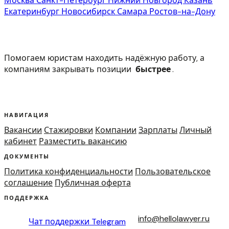
Москва
Санкт-Петербург
Нижний Новгород
Казань
Екатеринбург
Новосибирск
Самара
Ростов-на-Дону
Помогаем юристам находить надёжную работу, а
компаниям закрывать позиции
быстрее
.
НАВИГАЦИЯ
Вакансии
Стажировки
Компании
Зарплаты
Личный
кабинет
Разместить вакансию
ДОКУМЕНТЫ
Политика конфиденциальности
Пользовательское
соглашение
Публичная оферта
ПОДДЕРЖКА
info@hellolawyer.ru
Чат поддержки
Telegram