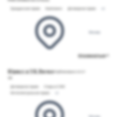
Гражданское право
Комплаенс
Договорное право
+2
Москва
Откликнуться
Юрист в VK Видео
Опубликовано 24.07
VK
Договорное право
Споры в СОЮ
Интеллектуальное право
+2
Москва