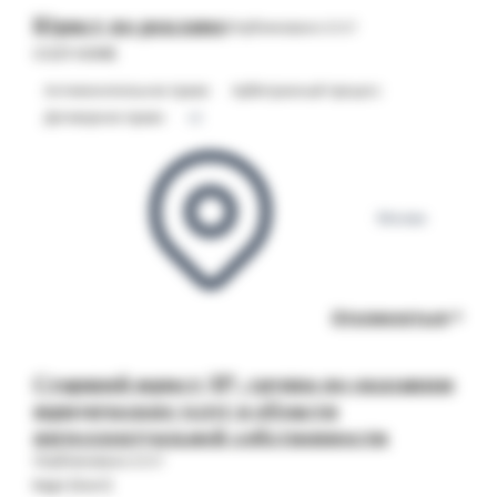
Юрист по рекламе
Опубликовано 21.07
COZY HOME
Антимонопольное право
Арбитражный процесс
Договорное право
+2
Москва
Откликнуться
Старший юрист (IP), группа по оказанию
юридических услуг в области
интеллектуальной собственности
Опубликовано 21.07
Kept (Кэпт)