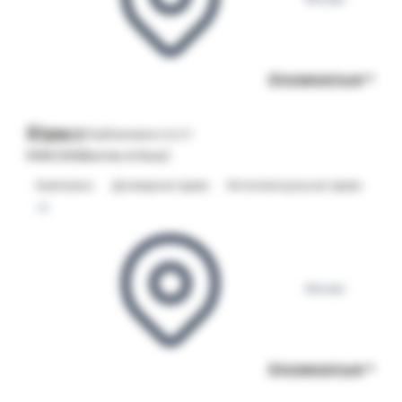
Откликнуться
Юрист
Опубликовано 22.07
RWB (Wildberries & Russ)
Комплаенс
Договорное право
Интеллектуальное право
+2
Москва
Откликнуться