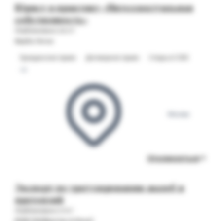
Юрист в практику «Интеллектуальная
собственность»
Опубликовано 28.07
Верба Лигал
Гражданское право
Договорное право
Споры в СОЮ
+2
Москва
Откликнуться
Эксперт по урегулированию жалоб и
претензий
Опубликовано 27.07
RWB (Wildberries & Russ)