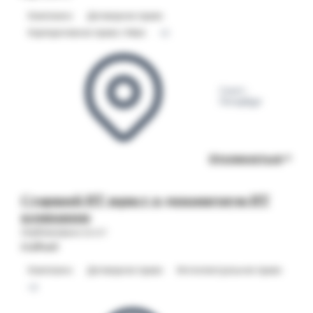
Комплаенс
Договорное право
Корпоративное право / M&A
+2
Санкт-
Петербург
Откликнуться
Старший ИТ юрист в динамичную ИТ
компанию
Опубликовано 20.07
Staffwell
Комплаенс
Договорное право
Интеллектуальное право
+2