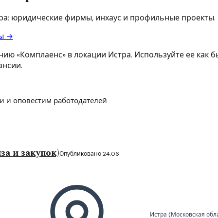
тра: юридические фирмы, инхаус и профильные проекты.
ы →
ию «Комплаенс» в локации Истра. Используйте ее как бы
ансии.
и и оповестим работодателей
а и закупок)
Опубликовано 24.06
Истра (Московская обл