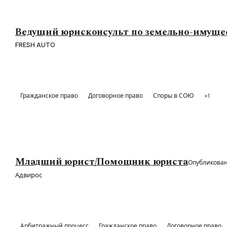
Ведущий юрисконсульт по земельно-имуще
FRESH AUTO
Гражданское право
Договорное право
Споры в СОЮ
+1
Младший юрист/Помощник юриста
Опубликован
Адвирос
Арбитражный процесс
Гражданское право
Договорное право