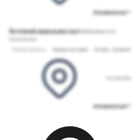
Откликнуться
Ведущий юрисконсульт
Опубликовано 24.12
Почта России
Полная занятость
Гражданское право
52 000 – 52 000 ₽
Екатеринбург
Откликнуться