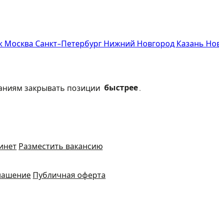
еж
Москва
Санкт-Петербург
Нижний Новгород
Казань
Но
паниям закрывать позиции
быстрее
.
инет
Разместить вакансию
лашение
Публичная оферта