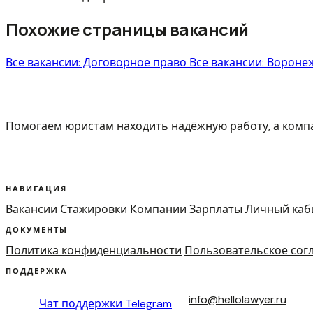
Похожие страницы вакансий
Все вакансии: Договорное право
Все вакансии: Ворон
Помогаем юристам находить надёжную работу, а ком
НАВИГАЦИЯ
Вакансии
Стажировки
Компании
Зарплаты
Личный каб
ДОКУМЕНТЫ
Политика конфиденциальности
Пользовательское сог
ПОДДЕРЖКА
info@hellolawyer.ru
Чат поддержки
Telegram