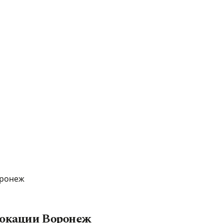
оронеж
локации Воронеж