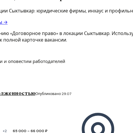
ации Сыктывкар: юридические фирмы, инхаус и профильн
ы →
нию «Договорное право» в локации Сыктывкар. Использу
к полной карточке вакансии.
и и оповестим работодателей
долженностью
Опубликовано 29.07
+2
65 000 – 66 000 ₽