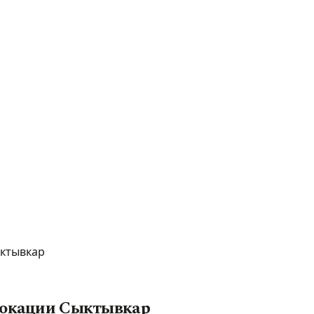
ыктывкар
 локации Сыктывкар