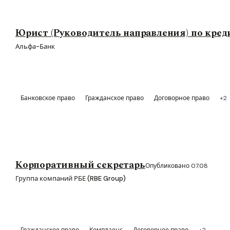
Юрист (Руководитель направления) по кре
Альфа-Банк
Банковское право
Гражданское право
Договорное право
+2
Корпоративный секретарь
Опубликовано 07.08
Группа компаний РБЕ (RBE Group)
Гражданское право
Комплаенс
Договорное право
+2