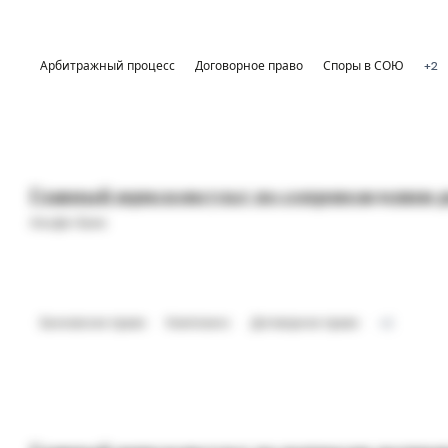
Арбитражный процесс
Договорное право
Споры в СОЮ
+2
Главный юрисконсульт по сопровождению р
Альфа-Банк
Банковское право
Комплаенс
Договорное право
+2