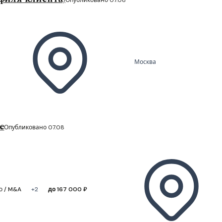
Москва
е
Опубликовано 07.08
о / M&A
+2
до 167 000 ₽