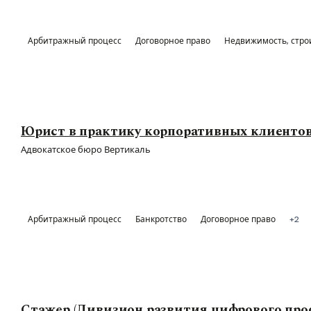
Арбитражный процесс
Договорное право
Недвижимость, стро
Юрист в практику корпоративных клиенто
Адвокатское бюро Вертикаль
Арбитражный процесс
Банкротство
Договорное право
+2
Стажер (Дивизион развития цифрового про