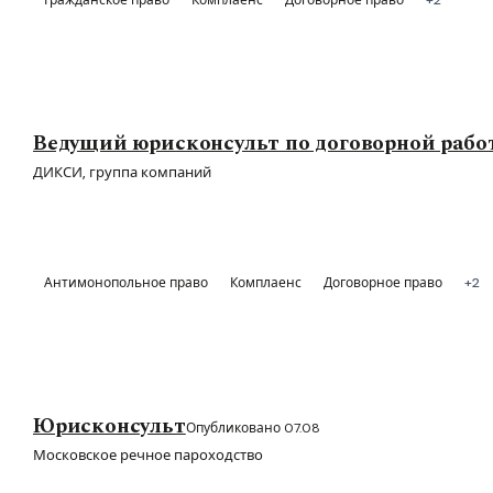
Ведущий юрисконсульт по договорной работ
ДИКСИ, группа компаний
Антимонопольное право
Комплаенс
Договорное право
+2
Юрисконсульт
Опубликовано 07.08
Московское речное пароходство