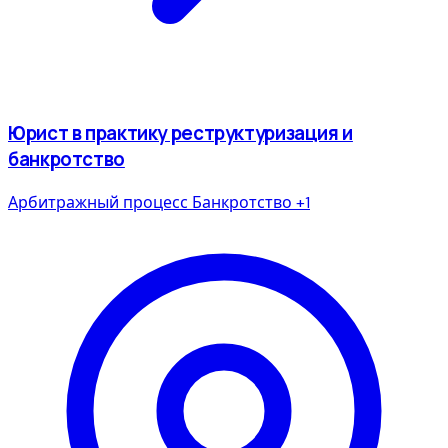
Юрист в практику реструктуризация и
банкротство
Арбитражный процесс
Банкротство
+1