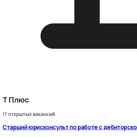
Т Плюс
17 открытых вакансий
Старший юрисконсульт по работе с дебиторск