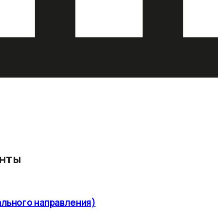
енты
ального направления)