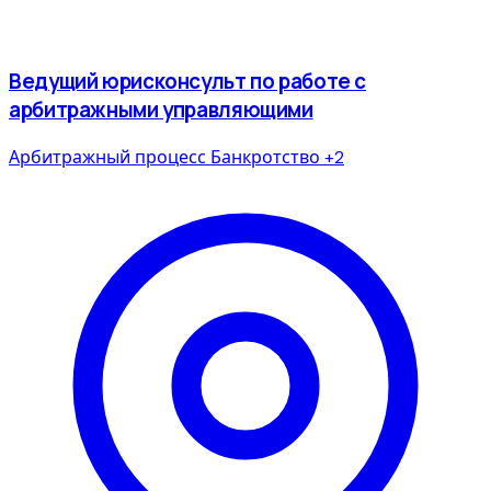
Ведущий юрисконсульт по работе с
арбитражными управляющими
Арбитражный процесс
Банкротство
+2